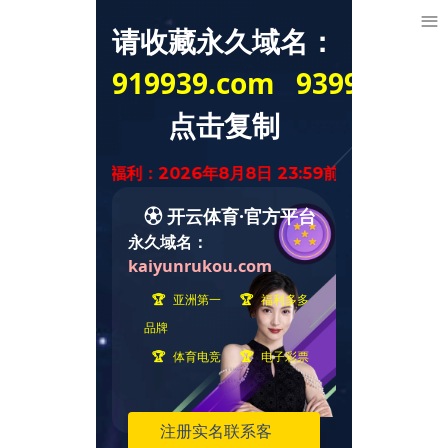
嘉东首页
公司简介
产品中心
新闻资讯
视频中心
荣誉证书
厂房设备
1XBET(中国)-1XBET(中国)