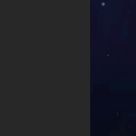
③ 新能源材