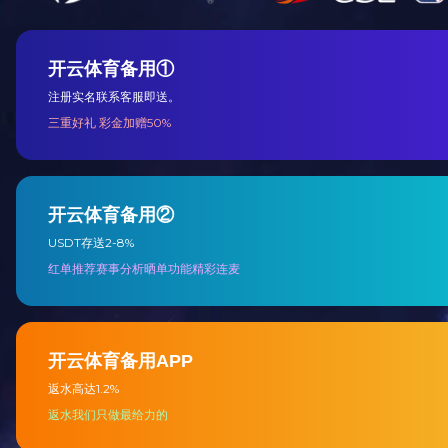
电化铝分切机
烟