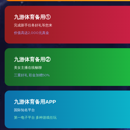
烟包
铝餐盒盖模切冲标机
查看更多